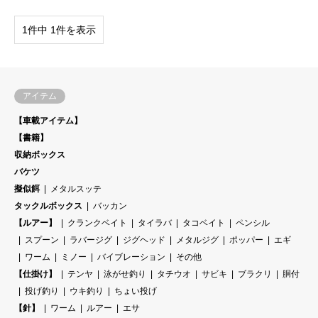
1件中 1件を表示
アイテム
【車載アイテム】
【書籍】
収納ボックス
バケツ
擬似餌
メタルスッテ
タックルボックス
バッカン
【ルアー】
クランクベイト
タイラバ
タコベイト
ペンシル
スプーン
ラバージグ
ジグヘッド
メタルジグ
ポッパー
エギ
ワーム
ミノー
バイブレーション
その他
【仕掛け】
テンヤ
泳がせ釣り
タチウオ
サビキ
ブラクリ
胴付
投げ釣り
ウキ釣り
ちょい投げ
【針】
ワーム
ルアー
エサ