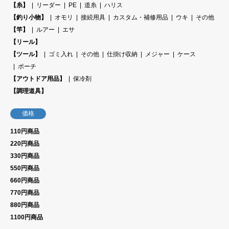
【糸】
リーダー
PE
道糸
ハリス
【釣り小物】
オモリ
接続用具
カスタム・補修用品
ウキ
その他
【竿】
ルアー
エサ
【リール】
【ツール】
ゴミ入れ
その他
仕掛け収納
メジャー
ケース
ポーチ
【アウトドア用品】
保冷剤
【調理道具】
価格
110円商品
220円商品
330円商品
550円商品
660円商品
770円商品
880円商品
1100円商品