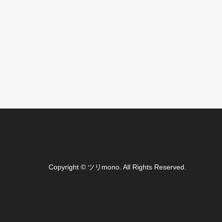
Copyright
©
ツリmono
. All Rights Reserved.
ー