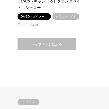
CanDo（キャンドゥ）クランクベイ
ト シャロー
DAISO（ダイソー ）
クランクベイト
2022.04.30
トップページに戻る
アイテム