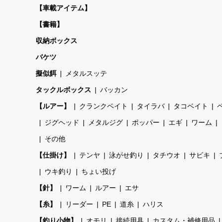
【車載アイテム】
【書籍】
収納ボックス
バケツ
擬似餌
メタルスッテ
タックルボックス
バッカン
【ルアー】
クランクベイト
タイラバ
タコベイト
ジグヘッド
メタルジグ
ポッパー
エギ
ワーム
その他
【仕掛け】
テンヤ
泳がせ釣り
タチウオ
サビキ
ウキ釣り
ちょい投げ
【針】
ワーム
ルアー
エサ
【糸】
リーダー
PE
道糸
ハリス
【釣り小物】
オモリ
接続用具
カスタム・補修用品