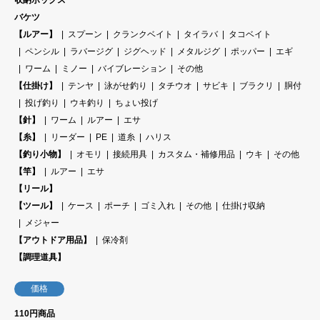
収納ボックス
バケツ
【ルアー】
スプーン
クランクベイト
タイラバ
タコベイト
ペンシル
ラバージグ
ジグヘッド
メタルジグ
ポッパー
エギ
ワーム
ミノー
バイブレーション
その他
【仕掛け】
テンヤ
泳がせ釣り
タチウオ
サビキ
ブラクリ
胴付
投げ釣り
ウキ釣り
ちょい投げ
【針】
ワーム
ルアー
エサ
【糸】
リーダー
PE
道糸
ハリス
【釣り小物】
オモリ
接続用具
カスタム・補修用品
ウキ
その他
【竿】
ルアー
エサ
【リール】
【ツール】
ケース
ポーチ
ゴミ入れ
その他
仕掛け収納
メジャー
【アウトドア用品】
保冷剤
【調理道具】
価格
110円商品