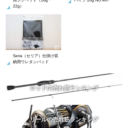
用ジグヘッド（16g・
バイブ 20g NO.407
22g）
Seria（セリア）仕掛け収
納用ウレタンパッド
ロッドの売れ筋ランキング
リールの売れ筋ランキング