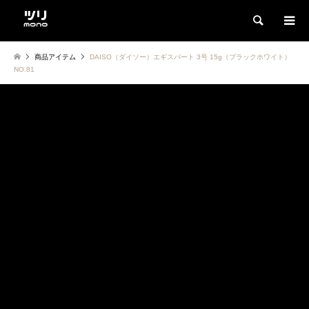
検索
商品アイテム
DAISO（ダイソー）エギスパート 3号 15g（ブラックホワイト）
NO.81