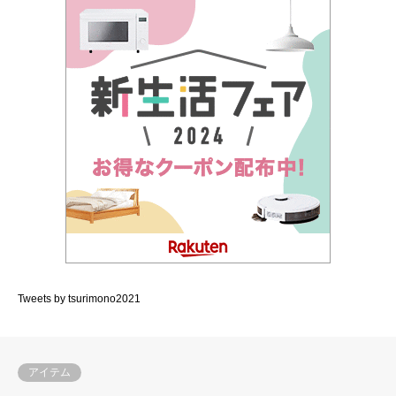
Tweets by tsurimono2021
アイテム