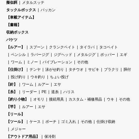
擬似餌
メタルスッテ
タックルボックス
バッカン
【車載アイテム】
【書籍】
収納ボックス
バケツ
【ルアー】
スプーン
クランクベイト
タイラバ
タコベイト
ペンシル
ラバージグ
ジグヘッド
メタルジグ
ポッパー
エギ
ワーム
ミノー
バイブレーション
その他
【仕掛け】
テンヤ
泳がせ釣り
タチウオ
サビキ
ブラクリ
胴付
投げ釣り
ウキ釣り
ちょい投げ
【針】
ワーム
ルアー
エサ
【糸】
リーダー
PE
道糸
ハリス
【釣り小物】
オモリ
接続用具
カスタム・補修用品
ウキ
その他
【竿】
ルアー
エサ
【リール】
【ツール】
ケース
ポーチ
ゴミ入れ
その他
仕掛け収納
メジャー
【アウトドア用品】
保冷剤