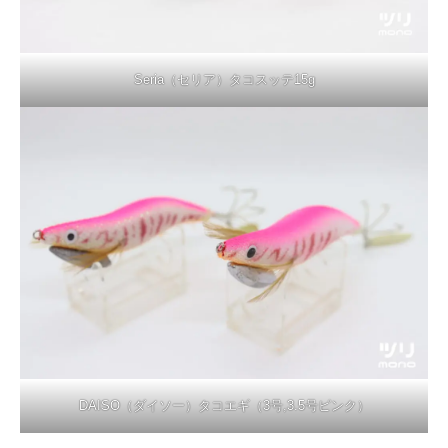
Seria（セリア）タコスッテ15g
DAISO（ダイソー）タコエギ（3号,3.5号ピンク）