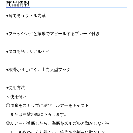
商品情報
●音で誘うラトル内蔵
●フラッシングと振動でアピールするブレード付き
●タコを誘うリアルアイ
●根掛かりしにくい上向大型フック
●使用方法
＜使用例＞
①道糸をスナップに結び、ルアーをキャスト
または岸壁の際に下ろします。
②ルアーが着底したら、海底をズルズルと動かしながら
リールをゆっくり巻くか、竿先を小刻みに動かして