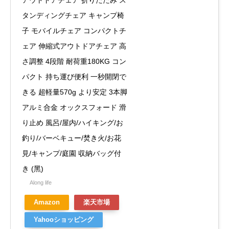
アウトドアチェア 折りたたみ ス
タンディングチェア キャンプ椅
子 モバイルチェア コンパクトチ
ェア 伸縮式アウトドアチェア 高
さ調整 4段階 耐荷重180KG コン
パクト 持ち運び便利 一秒開閉で
きる 超軽量570g より安定 3本脚
アルミ合金 オックスフォード 滑
り止め 風呂/屋内/ハイキング/お
釣り/バーベキュー/焚き火/お花
見/キャンプ/庭園 収納バッグ付
き (黑)
Along life
Amazon
楽天市場
Yahooショッピング