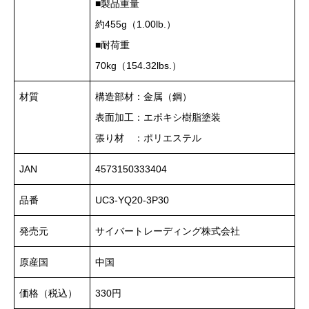
■製品重量
約455g（1.00lb.）
■耐荷重
70kg（154.32lbs.）
材質
構造部材：金属（鋼）
表面加工：エポキシ樹脂塗装
張り材 ：ポリエステル
JAN
4573150333404
品番
UC3-YQ20-3P30
発売元
サイバートレーディング株式会社
原産国
中国
価格（税込）
330円