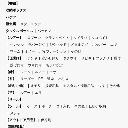
【書籍】
収納ボックス
バケツ
擬似餌
メタルスッテ
タックルボックス
バッカン
【ルアー】
スプーン
クランクベイト
タイラバ
タコベイト
ペンシル
ラバージグ
ジグヘッド
メタルジグ
ポッパー
エギ
ワーム
ミノー
バイブレーション
その他
【仕掛け】
テンヤ
泳がせ釣り
タチウオ
サビキ
ブラクリ
胴付
投げ釣り
ウキ釣り
ちょい投げ
【針】
ワーム
ルアー
エサ
【糸】
リーダー
PE
道糸
ハリス
【釣り小物】
オモリ
接続用具
カスタム・補修用品
ウキ
その他
【竿】
ルアー
エサ
【リール】
【ツール】
ケース
ポーチ
ゴミ入れ
その他
仕掛け収納
メジャー
【アウトドア用品】
保冷剤
【調理道具】