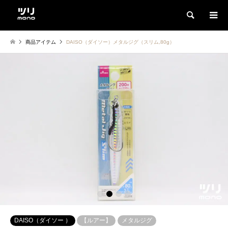
検索
商品アイテム
DAISO（ダイソー）メタルジグ（スリム,80g）
1
2
3
4
DAISO（ダイソー ）
【ルアー】
メタルジグ