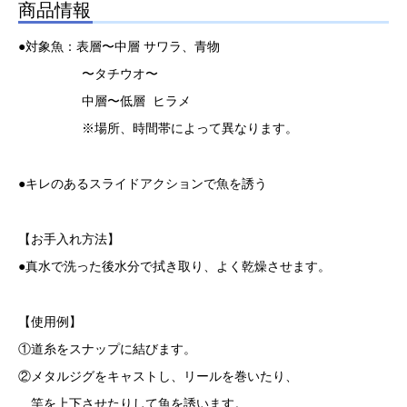
商品情報
●対象魚：表層〜中層 サワラ、青物
〜タチウオ〜
中層〜低層 ヒラメ
※場所、時間帯によって異なります。
●キレのあるスライドアクションで魚を誘う
【お手入れ方法】
●真水で洗った後水分で拭き取り、よく乾燥させます。
【使用例】
①道糸をスナップに結びます。
②メタルジグをキャストし、リールを巻いたり、
竿を上下させたりして魚を誘います。