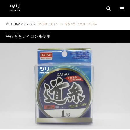
検索
商品アイテム
DAISO（ダイソー）道糸 1号 イエロー 100m
平行巻きナイロン糸使用