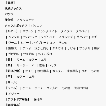
【書籍】
収納ボックス
バケツ
擬似餌
メタルスッテ
タックルボックス
バッカン
【ルアー】
スプーン
クランクベイト
タイラバ
タコベイト
ペンシル
ラバージグ
ジグヘッド
メタルジグ
ポッパー
エギ
ワーム
ミノー
バイブレーション
その他
【仕掛け】
テンヤ
泳がせ釣り
タチウオ
サビキ
ブラクリ
胴付
投げ釣り
ウキ釣り
ちょい投げ
【針】
ワーム
ルアー
エサ
【糸】
リーダー
PE
道糸
ハリス
【釣り小物】
オモリ
接続用具
カスタム・補修用品
ウキ
その他
【竿】
ルアー
エサ
【リール】
【ツール】
ケース
ポーチ
ゴミ入れ
その他
仕掛け収納
メジャー
【アウトドア用品】
保冷剤
【調理道具】