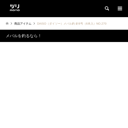
検索
商品アイテム
DAISO（ダイソー）メバル釣 針8号（6本入）NO.270
メバルを釣るなら！