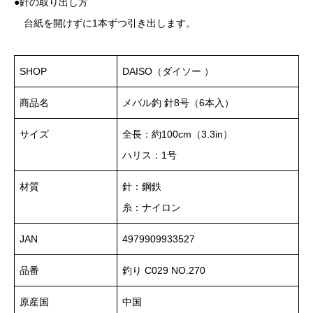
●針の取り出し方
台紙を開けずに1本ずつ引き出します。
SHOP
DAISO（ダイソー ）
商品名
メバル釣 針8号（6本入）
サイズ
全長：約100cm（3.3in）
ハリス：1号
材質
針：鋼鉄
糸：ナイロン
JAN
4979909933527
品番
釣り C029 NO.270
原産国
中国