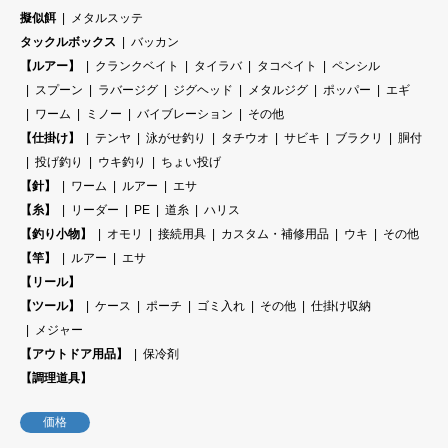
擬似餌
メタルスッテ
タックルボックス
バッカン
【ルアー】
クランクベイト
タイラバ
タコベイト
ペンシル
スプーン
ラバージグ
ジグヘッド
メタルジグ
ポッパー
エギ
ワーム
ミノー
バイブレーション
その他
【仕掛け】
テンヤ
泳がせ釣り
タチウオ
サビキ
ブラクリ
胴付
投げ釣り
ウキ釣り
ちょい投げ
【針】
ワーム
ルアー
エサ
【糸】
リーダー
PE
道糸
ハリス
【釣り小物】
オモリ
接続用具
カスタム・補修用品
ウキ
その他
【竿】
ルアー
エサ
【リール】
【ツール】
ケース
ポーチ
ゴミ入れ
その他
仕掛け収納
メジャー
【アウトドア用品】
保冷剤
【調理道具】
価格