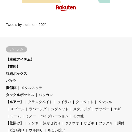
Tweets by tsurimono2021
アイテム
【車載アイテム】
【書籍】
収納ボックス
バケツ
擬似餌
メタルスッテ
タックルボックス
バッカン
【ルアー】
クランクベイト
タイラバ
タコベイト
ペンシル
スプーン
ラバージグ
ジグヘッド
メタルジグ
ポッパー
エギ
ワーム
ミノー
バイブレーション
その他
【仕掛け】
テンヤ
泳がせ釣り
タチウオ
サビキ
ブラクリ
胴付
投げ釣り
ウキ釣り
ちょい投げ