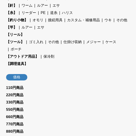
【針】
ワーム
ルアー
エサ
【糸】
リーダー
PE
道糸
ハリス
【釣り小物】
オモリ
接続用具
カスタム・補修用品
ウキ
その他
【竿】
ルアー
エサ
【リール】
【ツール】
ゴミ入れ
その他
仕掛け収納
メジャー
ケース
ポーチ
【アウトドア用品】
保冷剤
【調理道具】
価格
110円商品
220円商品
330円商品
550円商品
660円商品
770円商品
880円商品