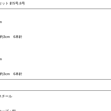
ット 針5号,6号
m
約3cm 6本針
m
約3cm 6本針
スチール
ナップ：銅