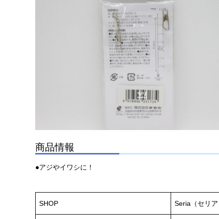
商品情報
●アジやイワシに！
SHOP
Seria（セリ