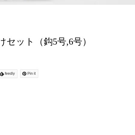
掛けセット（鈎5号,6号）
feedly
Pin it