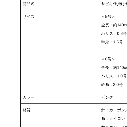
商品名
サビキ仕掛けセ
サイズ
＜5号＞
全長：約140c
ハリス：0.8号
幹糸：1.5号 
＜6号＞
全長：約140c
ハリス：1.0号
幹糸：2.0号 
カラー
ピンク
材質
針：カーボン
糸：ナイロン
サルカン、ス