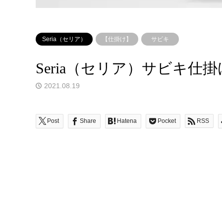
Seria（セリア）
【仕掛け】
サビキ
Seria（セリア）サビキ仕
2021.08.19
Post
Share
Hatena
Pocket
RSS