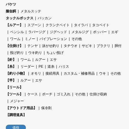
バケツ
擬似餌
メタルスッテ
タックルボックス
バッカン
【ルアー】
スプーン
クランクベイト
タイラバ
タコベイト
ペンシル
ラバージグ
ジグヘッド
メタルジグ
ポッパー
エギ
ワーム
ミノー
バイブレーション
その他
【仕掛け】
テンヤ
泳がせ釣り
タチウオ
サビキ
ブラクリ
胴付
投げ釣り
ウキ釣り
ちょい投げ
【針】
ワーム
ルアー
エサ
【糸】
リーダー
PE
道糸
ハリス
【釣り小物】
オモリ
接続用具
カスタム・補修用品
ウキ
その他
【竿】
ルアー
エサ
【リール】
【ツール】
ケース
ポーチ
ゴミ入れ
その他
仕掛け収納
メジャー
【アウトドア用品】
保冷剤
【調理道具】
価格