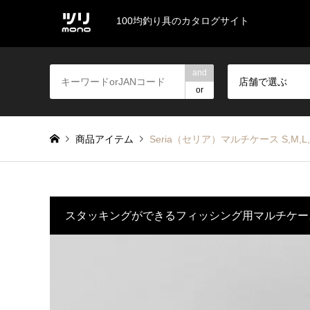
100均釣り具のカタログサイト
and
店舗で選ぶ
or
商品アイテム
Seria（セリア）マルチケース S,M,L,
スタッキングができるフィッシング用マルチケー