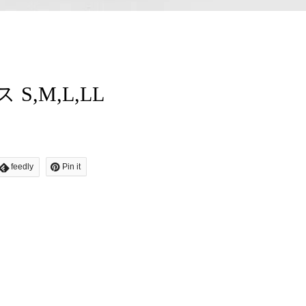
S,M,L,LL
feedly
Pin it