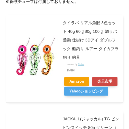
※保護チューブは付属しておりません。
タイラバ リアル魚眼 3色セッ
ト 40g 60ｇ80g 100ｇ 鯛ラバ
遊動 仕掛け 3Dアイ ダブルフ
ック 船釣り ルアー タイカブラ
釣り 釣具
created by
Rinker
KAIRI
Amazon
楽天市場
Yahooショッピング
JACKALL(ジャッカル) TG ビン
ビンスイッチ 80g グリーンゴ