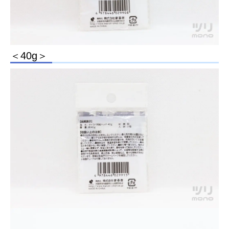
＜40g＞