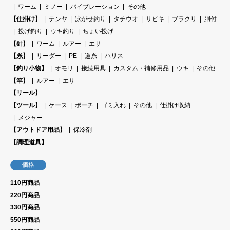
ワーム
ミノー
バイブレーション
その他
【仕掛け】
テンヤ
泳がせ釣り
タチウオ
サビキ
ブラクリ
胴付
投げ釣り
ウキ釣り
ちょい投げ
【針】
ワーム
ルアー
エサ
【糸】
リーダー
PE
道糸
ハリス
【釣り小物】
オモリ
接続用具
カスタム・補修用品
ウキ
その他
【竿】
ルアー
エサ
【リール】
【ツール】
ケース
ポーチ
ゴミ入れ
その他
仕掛け収納
メジャー
【アウトドア用品】
保冷剤
【調理道具】
価格
110円商品
220円商品
330円商品
550円商品