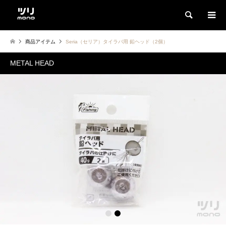
検索
商品アイテム
Seria（セリア）タイラバ用 鉛ヘッド（2個）
METAL HEAD
1
2