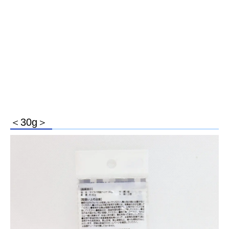
＜30g＞