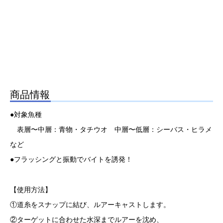
商品情報
●対象魚種
表層〜中層：青物・タチウオ 中層〜低層：シーバス・ヒラメ
など
●フラッシングと振動でバイトを誘発！
【使用方法】
①道糸をスナップに結び、ルアーキャストします。
②ターゲットに合わせた水深までルアーを沈め、