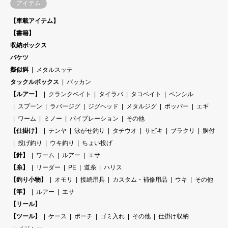
アイテム
【車載アイテム】
【書籍】
収納ボックス
バケツ
擬似餌
メタルスッテ
タックルボックス
バッカン
【ルアー】
クランクベイト
タイラバ
タコベイト
ペンシル
スプーン
ラバージグ
ジグヘッド
メタルジグ
ポッパー
エギ
ワーム
ミノー
バイブレーション
その他
【仕掛け】
テンヤ
泳がせ釣り
タチウオ
サビキ
ブラクリ
胴付
投げ釣り
ウキ釣り
ちょい投げ
【針】
ワーム
ルアー
エサ
【糸】
リーダー
PE
道糸
ハリス
【釣り小物】
オモリ
接続用具
カスタム・補修用品
ウキ
その他
【竿】
ルアー
エサ
【リール】
【ツール】
ケース
ポーチ
ゴミ入れ
その他
仕掛け収納