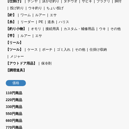
【仕掛け】
テンヤ
泳がせ釣り
タチウオ
サビキ
ブラクリ
胴付
投げ釣り
ウキ釣り
ちょい投げ
【針】
ワーム
ルアー
エサ
【糸】
リーダー
PE
道糸
ハリス
【釣り小物】
オモリ
接続用具
カスタム・補修用品
ウキ
その他
【竿】
ルアー
エサ
【リール】
【ツール】
ケース
ポーチ
ゴミ入れ
その他
仕掛け収納
メジャー
【アウトドア用品】
保冷剤
【調理道具】
価格
110円商品
220円商品
330円商品
550円商品
660円商品
770円商品